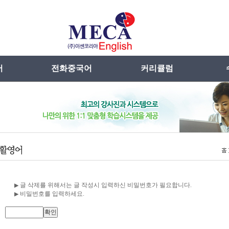
어
전화중국어
커리큘럼
란
메카선차이나특징
Daily SMS시리즈
무
어란
전화중국어란
Writing English
장점
강사선발 및 관리
시니어
원영어
수업방법
특별교육과정
입견
외국어동영상
글 삭제를 위해서는 글 작성시 입력하신 비밀번호가 필요합니다.
▶
비밀번호를 입력하세요.
▶
: