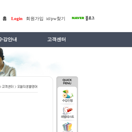
홈
Login
회원가입
id/pw찾기
수강안내
고객센터
료레벨테스트
Q&A
수강절차
공지사항
교재
오늘의생활영어
수업방법
유용한영어표현