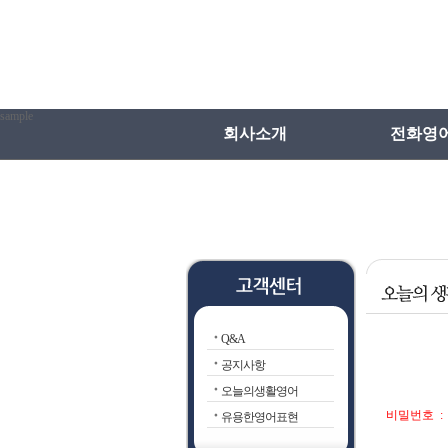
sample
회사소개
전화영
인사말
전화영어
연혁
전화일본
전화영어
전화영어VS학
Q&A
전화영어선
공지사항
오늘의생활영어
비밀번호 
유용한영어표현