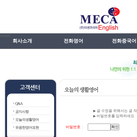
sample
회사소개
전화영어
전화중국어
인사말
전화영어란
메카선차이나특
연혁
전화일본어란
전화중국어란
전화영어장점
강사선발 및 관
전화영어VS학원영어
수업방법
Q&A
전화영어선입견
글 수정을 위해서는 글 
▶
공지사항
비밀번호를 입력하세요.
▶
오늘의생활영어
비밀번호 :
유용한영어표현