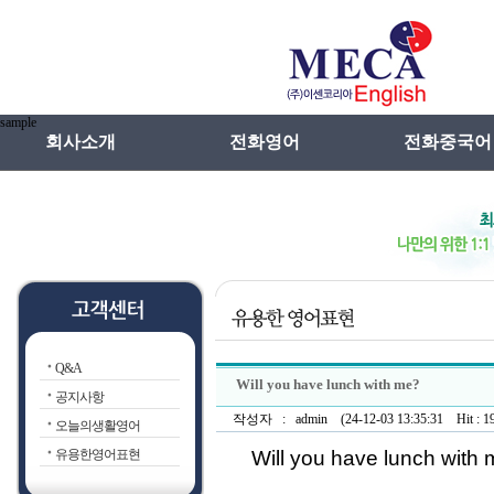
sample
회사소개
전화영어
전화중국어
인사말
전화영어란
메카선차이나특
연혁
전화일본어란
전화중국어란
전화영어장점
강사선발 및 관
전화영어VS학원영어
수업방법
Q&A
전화영어선입견
Will you have lunch with me?
공지사항
작성자 : admin (24-12-03 13:35:31 Hit : 19
오늘의생활영어
유용한영어표현
Will you have lunch with