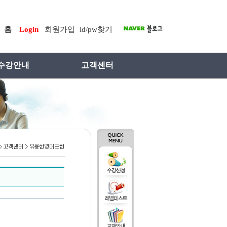
홈
Login
회원가입
id/pw찾기
수강안내
고객센터
료레벨테스트
Q&A
수강절차
공지사항
교재
오늘의생활영어
수업방법
유용한영어표현