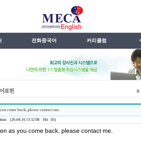
어
전화중국어
커리큘럼
란
메카선차이나특징
Daily SMS시리즈
무
어란
전화중국어란
Writing English
장점
강사선발 및 관리
시니어
원영어
수업방법
특별교육과정
입견
외국어동영상
you come back, please contact me.
(26-04-16 13:32:08 Hit : 45)
on as you come back, please contact me.