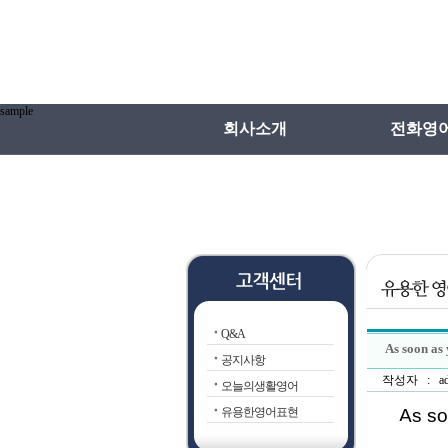
sample
회사소개
전화영
인사말
전화영어
연혁
전화일본
전화영어
전화영어VS학
Q&A
전화영어선
As soon as 
공지사항
작성자 : admin 
오늘의생활영어
유용한영어표현
As so