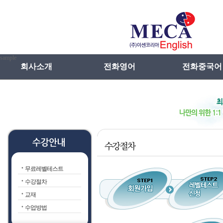
sample
회사소개
전화영어
전화중국어
인사말
전화영어란
메카선차이나특
연혁
전화일본어란
전화중국어란
전화영어장점
강사선발 및 관
전화영어VS학원영어
수업방법
무료레벨테스트
전화영어선입견
수강절차
교재
수업방법